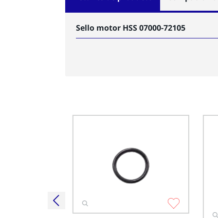
Sello motor HSS 07000-72105
u 20K-22-11190
tado