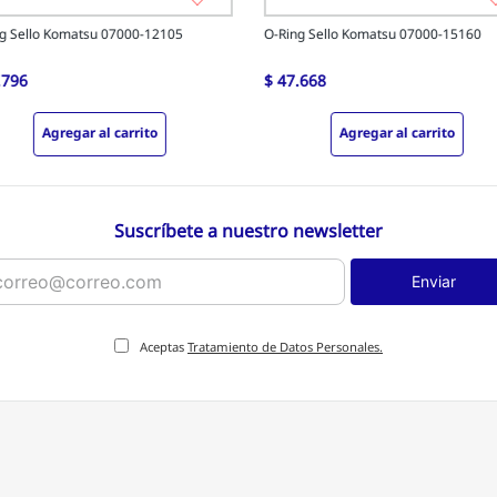
g Sello Komatsu 07000-12105
O-Ring Sello Komatsu 07000-15160
.
796
$
47
.
668
Agregar al carrito
Agregar al carrito
Suscríbete a nuestro newsletter
Enviar
Aceptas
Tratamiento de Datos Personales.