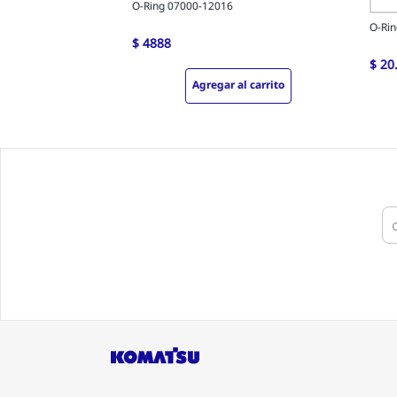
O-Ring 07000-12016
O-Rin
$
4888
$
20
Agregar al carrito