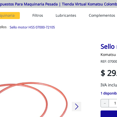
quinaria
Filtros
Lubricantes
Complementos
ellos
Sello motor HSS 07000-72105
Sello
Komatsu
REF
:
07000
$
29
1
disponib
－