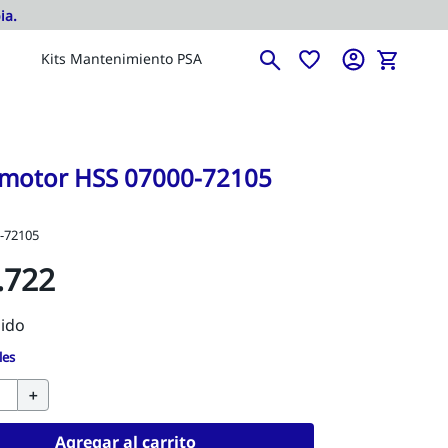
Kits Mantenimiento PSA
 motor HSS 07000-72105
-72105
.
722
les
＋
Agregar al carrito