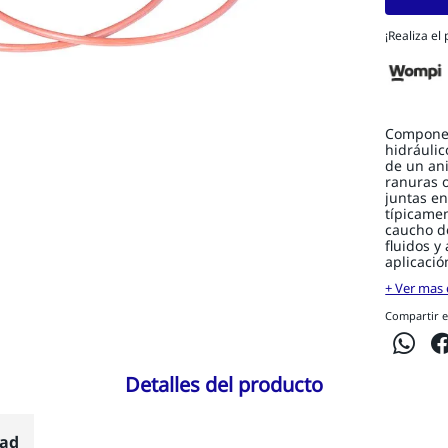
¡Realiza el
Componen
hidráulic
de un ani
ranuras o
juntas en
típicamen
caucho de
fluidos y
aplicació
+ Ver mas 
Compartir e
Detalles del producto
dad