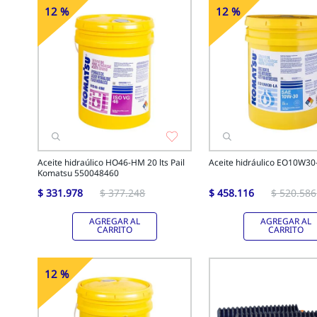
12 %
12 %
-
Off
-
Off
Aceite hidraúlico HO46-HM 20 lts Pail
Aceite hidráulico EO10W30
Komatsu 550048460
$
331
.
978
$
377
.
248
$
458
.
116
$
520
.
586
AGREGAR AL
AGREGAR AL
CARRITO
CARRITO
12 %
-
Off