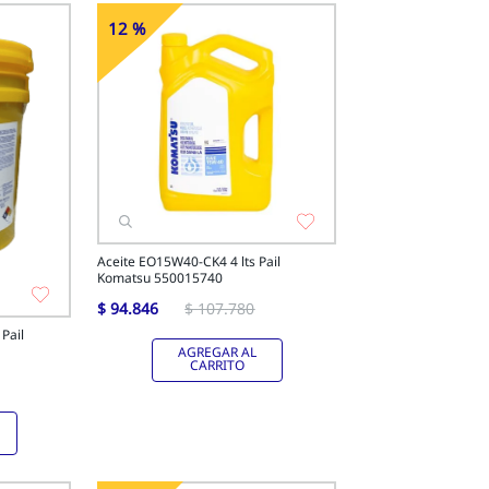
12 %
-
Off
Aceite EO15W40-CK4 4 lts Pail
Komatsu 550015740
$
94
.
846
$
107
.
780
Pail
AGREGAR AL
CARRITO