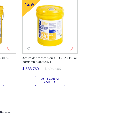
12 %
-
Off
-DH 5 GL
Aceite de transmisión AXO80 20 lts Pail
Komatsu 550048471
$
533
.
760
$
606
.
546
AGREGAR AL
CARRITO