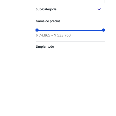
Sub-Categoría
Aceite Tren de Potencia
(
3
)
Gama de precios
Aceite Motor
(
2
)
$ 74.865
–
$ 533.760
Aceite Hidráulico
(
2
)
Kit de lubricantes
(
1
)
Limpiar todo