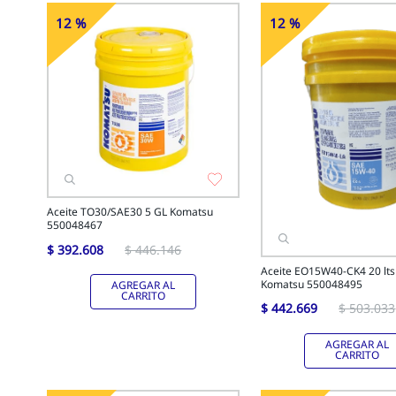
12 %
12 %
-
Off
-
Off
Aceite TO30/SAE30 5 GL Komatsu
550048467
$
392
.
608
$
446
.
146
Aceite EO15W40-CK4 20 lts 
Komatsu 550048495
AGREGAR AL
CARRITO
$
442
.
669
$
503
.
033
AGREGAR AL
CARRITO