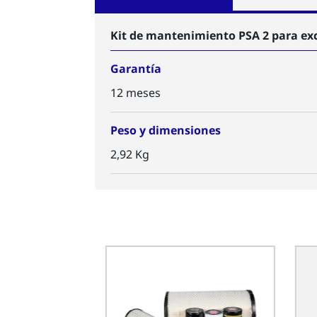
Kit de mantenimiento PSA 2 para exc
Garantía
12 meses
Peso y dimensiones
2,92 Kg
 PSA 2 para cargador
hrs PSA2-