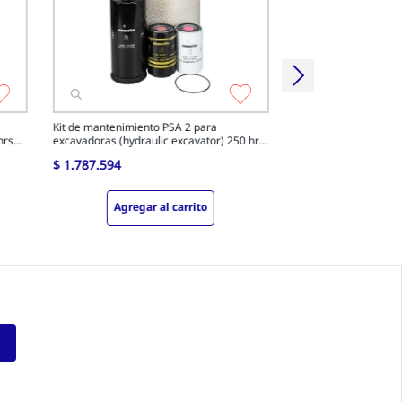
Agregar a
Kit de mantenimiento PSA 2 para
hrs
excavadoras (hydraulic excavator) 250 hrs
PSA2-250-E3
$
1
.
787
.
594
Agregar al carrito