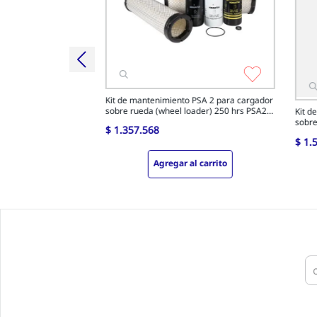
l carrito
Kit de mantenimiento PSA 2 para cargador
sobre rueda (wheel loader) 250 hrs PSA2-
Kit d
250-L1
sobre
$
1
.
357
.
568
250-
$
1
.
Agregar al carrito