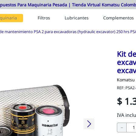
quinaria
Filtros
Lubricantes
Complementos
 de mantenimiento PSA 2 para excavadoras (hydraulic excavator) 250 hrs PS
Kit d
excav
excav
Komatsu
REF
:
PSA2-
$
1
.
－