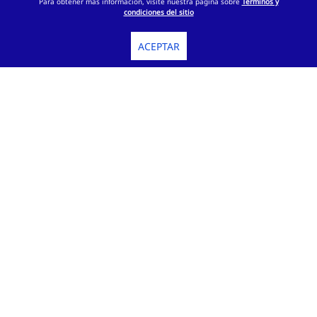
Para obtener más información, visite nuestra página sobre
Términos y
condiciones del sitio
ACEPTAR
Contáctanos
Información legal
Términos y condiciones
Políticas de privacidad
Política devolución, garantía y cancelación
Conoce Komatsu
Ayuda
Preguntas frecuentes
Síguenos