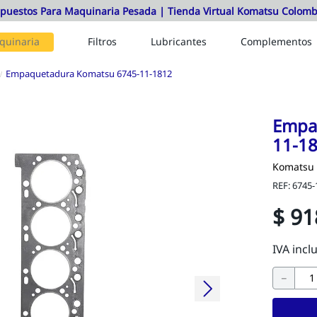
quinaria
Filtros
Lubricantes
Complementos
Empaquetadura Komatsu 6745-11-1812
Empa
11-1
Komatsu
REF
:
6745-
$
91
－