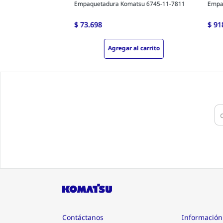
Empaquetadura Komatsu 6745-11-7811
Empa
$
73
.
698
$
91
Agregar al carrito
Contáctanos
Información