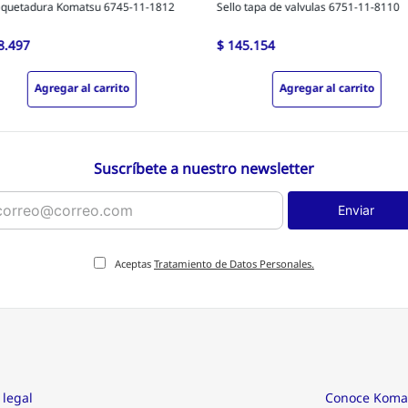
quetadura Komatsu 6745-11-1812
Sello tapa de valvulas 6751-11-8110
8
.
497
$
145
.
154
Agregar al carrito
Agregar al carrito
Suscríbete a nuestro newsletter
Enviar
Aceptas
Tratamiento de Datos Personales.
 legal
Conoce Koma