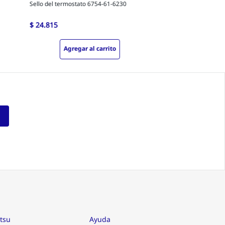
Sello del termostato 6754-61-6230
$
24
.
815
Agregar al carrito
tsu
Ayuda