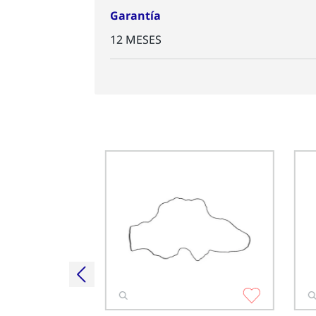
Garantía
12 MESES
as 6745-11-8810
l carrito