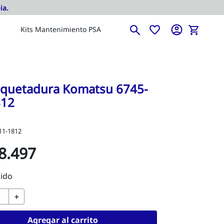
Kits Mantenimiento PSA
quetadura Komatsu 6745-
812
11-1812
8
.
497
＋
Agregar al carrito