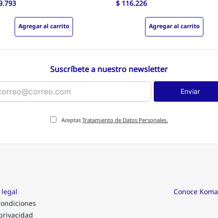
9
.
793
$
116
.
226
Agregar al carrito
Agregar al carrito
Suscríbete a nuestro newsletter
Enviar
Aceptas
Tratamiento de Datos Personales.
 legal
Conoce Koma
condiciones
 privacidad