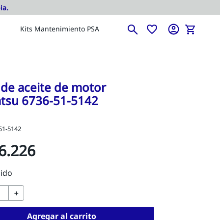
Kits Mantenimiento PSA
o de aceite de motor
tsu 6736-51-5142
51-5142
6
.
226
＋
Agregar al carrito