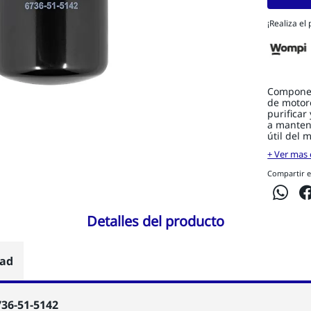
¡Realiza el
Componen
de motore
purificar
a manten
útil del 
+ Ver mas 
Compartir e
Detalles del producto
dad
736-51-5142