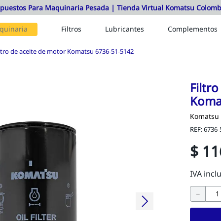
quinaria
Filtros
Lubricantes
Complementos
ltro de aceite de motor Komatsu 6736-51-5142
Filtr
Koma
Komatsu
REF
:
6736-
$
11
－